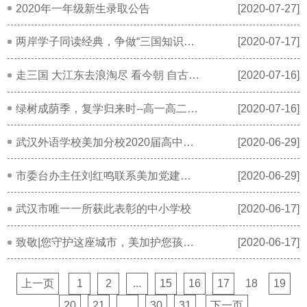
2020年一年级新生录取公告
[2020-07-27]
两岸学子同读经典，争做“三国知识王”！
[2020-07-17]
走三国 大江东去浪淘尽 看今朝 自古英雄出少年
[2020-07-16]
绿树成荫季，复学归来时--高一高二返校复课
[2020-07-16]
武汉外语学校美加分校2020届高中生“云毕业典礼”
[2020-06-29]
市委台办主任刘红鸣联系美加党建工作了
[2020-06-29]
武汉市唯一一所获此表彰的中小学校
[2020-06-17]
致敬|您守护这座城市，美加护您孩子成长！
[2020-06-17]
上一页
1
2
...
15
16
17
18
19
20
21
...
30
31
下一页