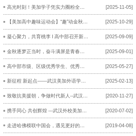
高光时刻！美加学子凭实力圈粉全球青年
[2025-11-05]
【美加高中趣味运动会】“趣”动金秋，“燃”动活力
[2025-10-29]
凝心聚力，共育桃李 I 高中部召开新学期班主任、舍监培训会
[2025-09-09]
金秋逐梦正当时，奋斗满屏是青春——高中部开学典礼
[2025-09-01]
高中部市级、区级优秀学生、优秀学生干部专访
[2025-05-27]
新征程 新起点——武汉美加外语学校高中部开学典礼暨表彰大会
[2025-02-13]
致敬抗美援朝，争做时代新人--武汉外校美加分校国际高中部开展纪念抗美援朝活动
[2020-11-27]
携手同心 共创辉煌 ---武汉外校美加分校国际高中部期中表彰大会
[2020-07-02]
走进哈佛模联中国会，遇见更好的自己
[2019-04-08]