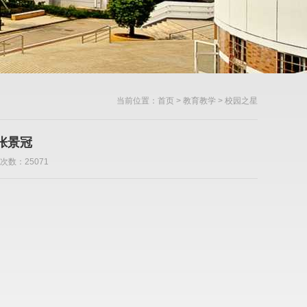
当前位置：
首页
>
教育教学
> 校园之星
张景冠
次数：25071