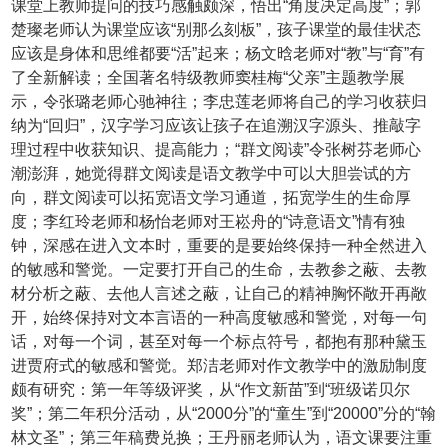
课堂上教师提问的技巧感触颇深，悟出“角度决定高
度”；郭
楚璨老师认为课堂应该“别那么刻板”，孩子课堂的最佳状态
应该是身体和思维都要“活”起来；杨文晗老师对“教”与“育”有
了全新解读；全国著名特级教师窦桂梅“父亲”主题教学展
示，令张璐老师心驰神往；李忠莲老师将自己的学习收获归
纳为“回归”，汉字学习应该让孩子在追溯汉字源头、推敲字
理过程中收获知识、提高能力；“群文阅读”令张树芬老师心
潮澎湃，她觉得群文阅读是语文教学中可以大胆尝试的方
向，群文阅读可以拓宽语文学习通道，拓宽学生的生命厚
度；李红玲老师和杨怡老师对王崧舟的“诗意语文”情有独
钟，深感在进入文本时，重要的是要始终保持一种全然进入
的敏感和警觉。一定要打开自己的生命，去教参之蔽、去教
材分析之蔽、去他人言述之蔽，让自己的精神胸怀敞开再敞
开，始终保持对文本言语的一种高度敏感和警觉，对每一句
话，对每一个词，甚至对每一个标点符号，都抱有那种黛玉
进贾府式的敏感和警觉。郑洁老师对作文教学中的激励制度
颇有研究：第一年等级评奖，从“作文新苗”到“班级诺贝尔
奖”；第二年积分活动，从“2000分”的“童生”到“20000”分的“翰
林文圣”；第三年稿费兑换；王丹丽老师认为，语文课要注重