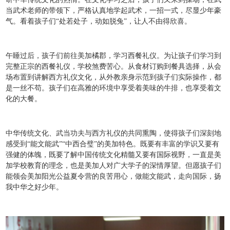
当武术老师的带领下，严格认真地学起武术，一招一式，尽显少年豪
气。看着孩子们“处若处子，动如脱兔”，让人不由得欣喜。
午睡过后，孩子们前往美加橘郡，学习西餐礼仪。为让孩子们学习到
完整正宗的西餐礼仪，学校煞费苦心。从食材订购到餐具选择，从会
场布置到讲解西方礼仪文化，从外教亲身示范到孩子们实际操作，都
是一丝不苟。孩子们在高雅的环境中享受着美味的牛排，也享受着文
化的大餐。
中华传统文化、武当功夫与西方礼仪的共同熏陶，使得孩子们深刻地
感受到“能文能武”“中西合璧”的美加特色。既要有丰富的学识又要有
强健的体魄，既要了解中国传统文化精髓又要有国际视野，一直是美
加学校教育的理念，也是美加人对广大学子的深情厚望。但愿孩子们
能领会美加阳光公益夏令营的良苦用心，做能文能武，走向国际，扬
我中华之好少年。