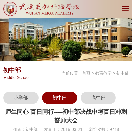
初中部
当前位置：
首页
>
教育教学
> 初中部
Middle School
小学部
初中部
高中部
师生同心 百日同行----初中部决战中考百日冲刺
誓师大会
作者：初中部
发布于：2016-03-21
浏览次数：9748