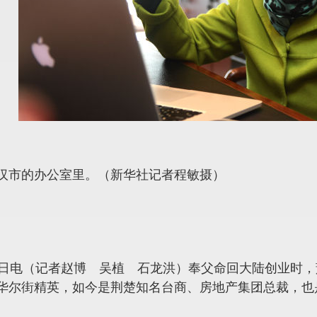
汉市的办公室里。（新华社记者程敏摄）
1日电（记者赵博 吴植 石龙洪）奉父命回大陆创业时，
华尔街精英，如今是荆楚知名台商、房地产集团总裁，也