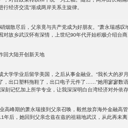
进行经济交流”渐成两岸关系主旋律。
海硝烟散尽后，父亲竟与共产党成为好朋友。”萧永瑞感叹
因对故乡武汉怀有深情，上世纪90年代开始积极介绍台
作回大陆开创新天地
成大学学业后留学美国，之后从事金融业。“我长大的岁
了，出口塑料拖鞋了，出口电子元件了……”她用寥寥数
的深刻记忆加上所学专业，让我深深明白台湾经济对外依存
值事业高峰期的萧永瑞接到父亲召唤，毅然放弃海外金融高
11年后，她回到父亲念兹在兹的祖籍地武汉，从此再未离