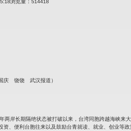
9:15:18浏览量：514418
国庆 饶饶 武汉报道）
87年两岸长期隔绝状态被打破以来，台湾同胞跨越海峡来
投资、便利台胞往来以及鼓励台青就读、就业、创业等政