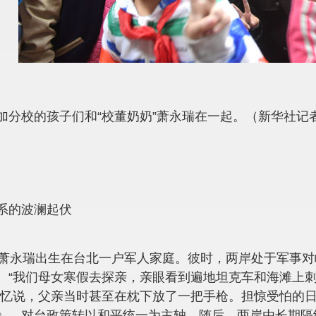
加分校的孩子们和“校董奶奶”萧永瑞在一起。（新华社记
系的波澜起伏
，萧永瑞出生在台北一户军人家庭。彼时，两岸处于军事
。“我们母女寒假去探亲，亲眼看到遍地坦克车和海滩上
回忆说，父亲当时甚至在枕下放了一把手枪。担惊受怕的日
》，对台政策转以和平统一为主轴。随后，两岸由长期隔