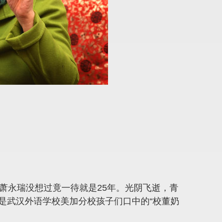
萧永瑞没想过竟一待就是25年。光阴飞逝，青
是武汉外语学校美加分校孩子们口中的“校董奶