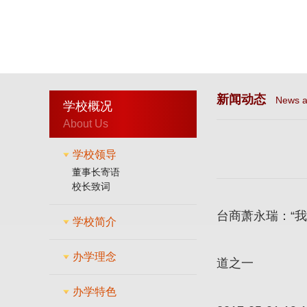
新闻动态
News a
学校概况
About Us
学校领导
董事长寄语
校长致词
台商萧永瑞：“
学校简介
办学理念
道之一
办学特色