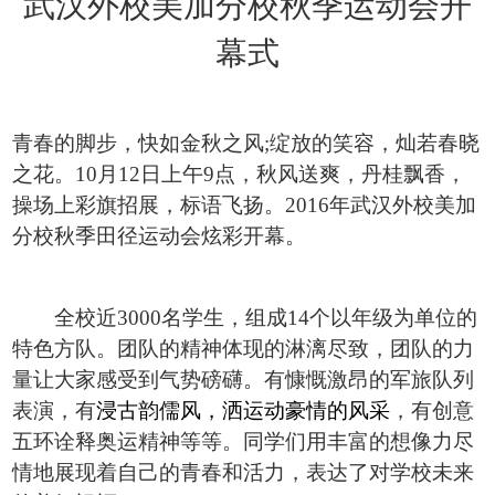
武汉外校美加分校秋季运动会开
幕式
青春的脚步，快如金秋之风
;
绽放的笑容，灿若春晓
之花。
10
月
12
日上午
9
点，秋风送爽，丹桂飘香，
操场上彩旗招展，标语飞扬。
2016
年武汉外校美加
分校秋季田径运动会炫彩开幕。
全校近
3000
名学生，组成
14
个以年级为单位的
特色方队。团队的精神体现的淋漓尽致，团队的力
量让大家感受到气势磅礴。有慷慨激昂的军旅队列
表演，有
浸古韵儒风，洒运动豪情的风采
，有
创意
五环诠释奥运精神
等等。同学们用丰富的想像力尽
情地展现着自己的青春和活力，表达了对学校未来