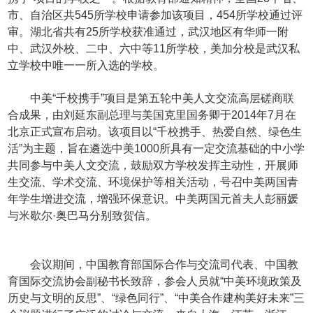
市、自治区共
545
所学校申请参加该项目，
454
所学校通过评
审。湖北省共有
25
所学校获准通过，武汉地区有华师一附
中、武汉外校、二中、六中等
11
所学校，美加分校是武汉私
立学校中唯一一所入选的学校。
中美“千校携手”项目是
第五轮中美人文交流高层磋商联
合成果，由刘延东副总理与美国克里国务卿于
2014
年
7
月在
北京正式宣布启动。该项目以“
千
校携手、热爱自然、绿色生
活”为主题，旨在遴选中美
1000
所具有一定交流基础的中小学
共同参与中美人文交流，鼓励双方学校发挥主动性，开展师
生交流、学术交流、环境保护等相关活动，号召中美两国青
年学生增进交流，增强环保意识。中美两国元首夫人彭丽媛
与米歇尔·奥巴马分别致贺信。
会议期
间，中国教育部国际合作与交流司代表、中国教
育国际交流协会副秘书长致辞，参会人员就“中美环境政策及
历史与文明的反思”、“绿色同行”、“中美合作建构美好未来”三