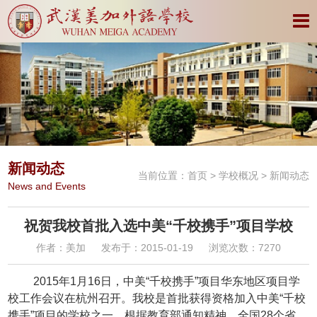
新闻动态
当前位置：
首页
>
学校概况
> 新闻动态
News and Events
祝贺我校首批入选中美“千校携手”项目学校
作者：美加
发布于：2015-01-19
浏览次数：7270
2015
年
1
月
16
日，中美“千校携手”项目华东地区项目学
校工作会议在杭州召开。
我校是首批获得资格加入
中美“千校
携手”项目
的学校之一。根据教育部通知精神，全国
28
个省、