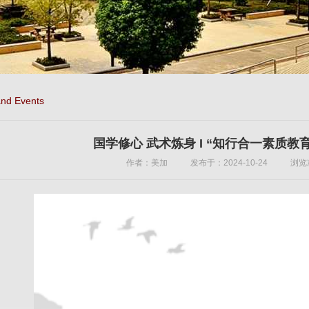
nd Events
国学修心 武术炼身 I “知行合一素质教
作者：美加
发布于：2024-10-24
浏览