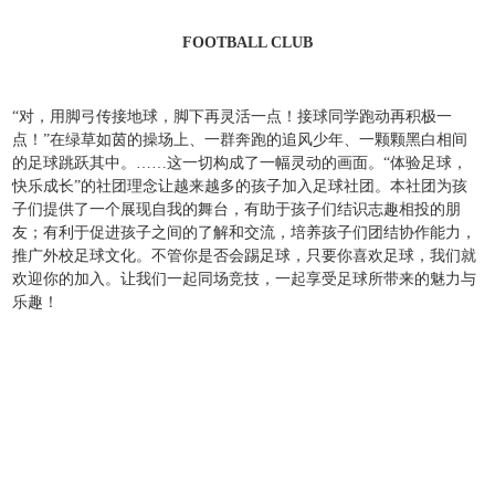
FOOTBALL CLUB
“对，用脚弓传接地球，脚下再灵活一点！接球同学跑动再积极一
点！”在绿草如茵的操场上、一群奔跑的追风少年、一颗颗黑白相间
的足球跳跃其中。
……
这一切构成了一幅灵动的画面。“体验足球，
快乐成长
”
的社团理念让越来越多的孩子加入足球社团。本社团为孩
子们提供了一个展现自我的舞台，有助于孩子们结识志趣相投的朋
友；有利于促进孩子之间的了解和交流，培养孩子们团结协作能力，
推广外校足球文化。不管你是否会踢足球，只要你喜欢足球，我们就
欢迎你的加入。让我们一起同场竞技，一起享受足球所带来的魅力与
乐趣！