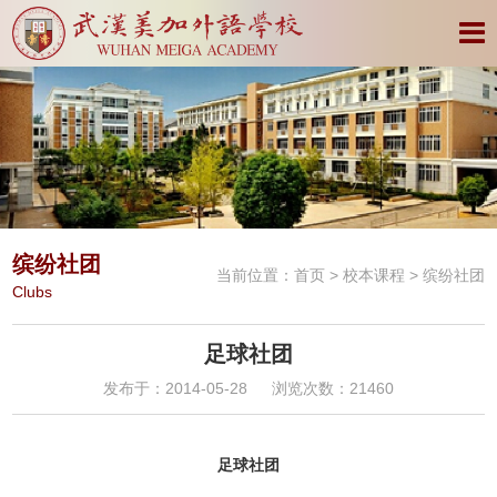
缤纷社团
当前位置：
首页
>
校本课程
> 缤纷社团
Clubs
足球社团
发布于：2014-05-28
浏览次数：21460
足球社团